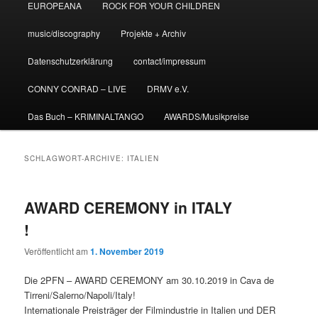
EUROPEANA
ROCK FOR YOUR CHILDREN
music/discography
Projekte + Archiv
Datenschutzerklärung
contact/impressum
CONNY CONRAD – LIVE
DRMV e.V.
Das Buch – KRIMINALTANGO
AWARDS/Musikpreise
SCHLAGWORT-ARCHIVE:
ITALIEN
AWARD CEREMONY in ITALY
!
Veröffentlicht am
1. November 2019
Die 2PFN – AWARD CEREMONY am 30.10.2019 in Cava de
Tirreni/Salerno/Napoli/Italy!
Internationale Preisträger der Filmindustrie in Italien und DER