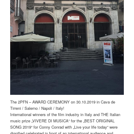
The 2PFN – AWARD CEREMONY on 30.10.2019 in Cava de
Tirreni / Salerno / Napoli / Italy!
International winners of the film industry in Italy and THE Italian
music prize „VIVERE DI MUSICA“ for the „BEST ORIGINAL
SONG 2019“ for Conny Conrad with „Live your life today“ were
dignified celebrated in front of an international audience and