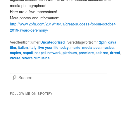
media photographers!
Here are a few impressions!
More photos and information:
http://www.2pfn.com/2019/10/31/great-success-for-our-october-
2019-award-ceremony/
Veröffentlicht unter
Uncategorized
|
Verschlagwortet mit
2pfn
,
cava
,
film
,
italien
,
italy
,
live your life today
,
marte
,
mediateca
,
musica
,
naples
,
napoli
,
neapel
,
network
,
platinum
,
premiere
,
salerno
,
tirreni
,
vivere
,
vivere di musica
S
u
c
h
FOLLOW ME ON SPOTIFY
e
n