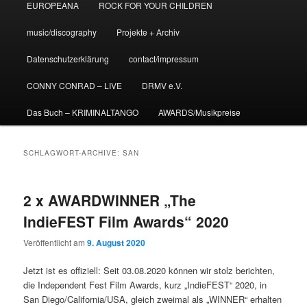
EUROPEANA
ROCK FOR YOUR CHILDREN
music/discography
Projekte + Archiv
Datenschutzerklärung
contact/impressum
CONNY CONRAD – LIVE
DRMV e.V.
Das Buch – KRIMINALTANGO
AWARDS/Musikpreise
SCHLAGWORT-ARCHIVE:
SAN
2 x AWARDWINNER „The
IndieFEST Film Awards“ 2020
Veröffentlicht am
9. August 2020
Jetzt ist es offiziell: Seit 03.08.2020 können wir stolz berichten,
die Independent Fest Film Awards, kurz „IndieFEST“ 2020, in
San Diego/California/USA, gleich zweimal als „WINNER“ erhalten