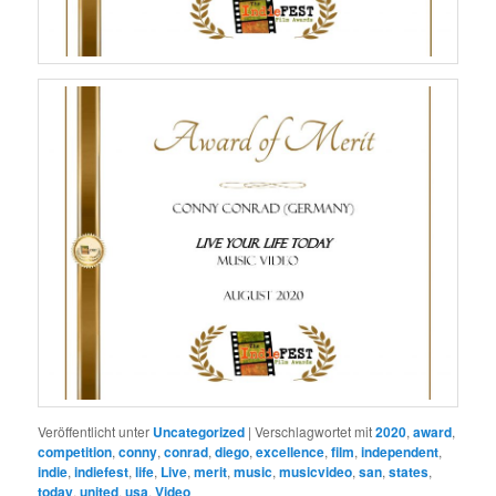
Veröffentlicht unter
Uncategorized
|
Verschlagwortet mit
2020
,
award
,
competition
,
conny
,
conrad
,
diego
,
excellence
,
film
,
independent
,
indie
,
indiefest
,
life
,
Live
,
merit
,
music
,
musicvideo
,
san
,
states
,
today
,
united
,
usa
,
Video