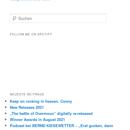
S
u
c
h
FOLLOW ME ON SPOTIFY
e
n
NEUESTE BEITRÄGE
Keep on rocking in heaven, Conny
New Releases 2021
„The battle of Overmoun“ digitally re-released
Winner Awards in August 2021
Podcast bei BERND KIESEWETTER – „Erst gucken, dann