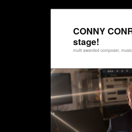
Zum
Zum
Inhalt
sekundären
wechseln
Inhalt
CONNY CONRA
wechseln
stage!
multi awarded composer, musi