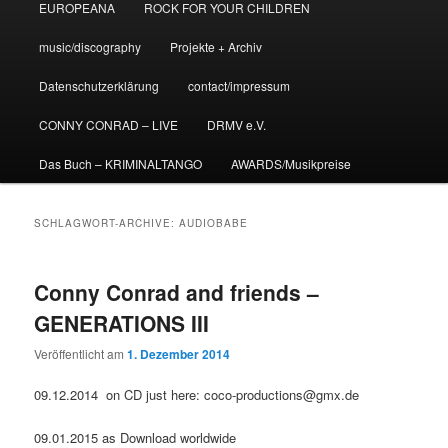
EUROPEANA
ROCK FOR YOUR CHILDREN
music/discography
Projekte + Archiv
Datenschutzerklärung
contact/impressum
CONNY CONRAD – LIVE
DRMV e.V.
Das Buch – KRIMINALTANGO
AWARDS/Musikpreise
SCHLAGWORT-ARCHIVE:
AUDIOBABE
Conny Conrad and friends –
GENERATIONS III
Veröffentlicht am
1. Dezember 2014
09.12.2014 on CD just here: coco-productions@gmx.de
09.01.2015 as Download worldwide