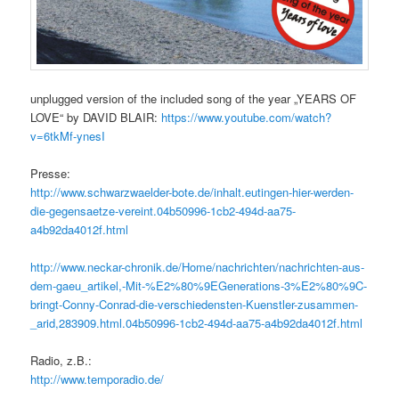
unplugged version of the included song of the year „YEARS OF
LOVE“ by DAVID BLAIR:
https://www.youtube.com/watch?
v=6tkMf-ynesI
Presse:
http://www.schwarzwaelder-bote.de/inhalt.eutingen-hier-werden-
die-gegensaetze-vereint.04b50996-1cb2-494d-aa75-
a4b92da4012f.html
http://www.neckar-chronik.de/Home/nachrichten/nachrichten-aus-
dem-gaeu_artikel,-Mit-%E2%80%9EGenerations-3%E2%80%9C-
bringt-Conny-Conrad-die-verschiedensten-Kuenstler-zusammen-
_arid,283909.html.04b50996-1cb2-494d-aa75-a4b92da4012f.html
Radio, z.B.:
http://www.temporadio.de/