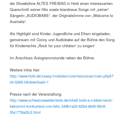
der Showbühne ALTES FREIBAD in Horb einen interessanten
Querschnitt seiner Hits sowie brandneue Songs mit „seiner“
Sängerin „AUDIOBABE“, der Originalstimme von „Welcome to
Australia“.
Als Highlight sind Kinder, Jugendliche und Eltern eingeladen,
gemeinsam mit Conny und Audiobabe auf der Bühne den Song
für Kinderrechte „Rock for your children“ zu singen!
Im Anschluss Autogrammstunde neben der Bühne.
Weitere Infos hier:
http://www.horb.de/ceasy/modules/core/resources/main.php5?
id=5265-0&download=1
Presse nach der Veranstaltung:
http://www.schwarzwaelder-bote.de/inhalt.horb-a-n-biber-necki-
bekommt-konkurrenz-von-felix.349b1a22-625d-4b50-90c8-
5fa1778a2fc2.html