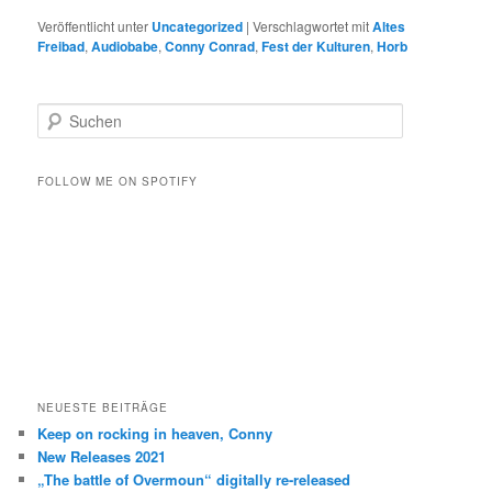
Veröffentlicht unter
Uncategorized
|
Verschlagwortet mit
Altes
Freibad
,
Audiobabe
,
Conny Conrad
,
Fest der Kulturen
,
Horb
S
u
c
h
FOLLOW ME ON SPOTIFY
e
n
NEUESTE BEITRÄGE
Keep on rocking in heaven, Conny
New Releases 2021
„The battle of Overmoun“ digitally re-released