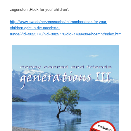
zugunsten „Rock for your children“:
http://www.swr.de/herzenssache/mitmachen/rock-for-your-
children-geht-in-die-naechste-
runde/-/id=3025770/nid=3025770/did=14894394/ho4mht/index.html