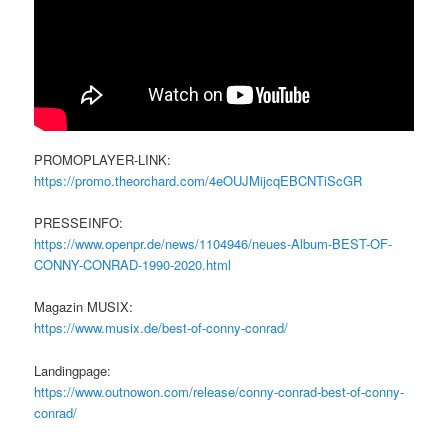
PROMOPLAYER-LINK:
https://promo.theorchard.com/4eOUJMijcqEBCNTiScGR
PRESSEINFO:
https://www.openpr.de/news/1104946/neues-Album-BEST-OF-
CONNY-CONRAD-1990-2020.html
Magazin MUSIX:
https://www.musix.de/best-of-conny-conrad/
Landingpage:
https://www.outnowon.com/release/conny-conrad-best-of-conny-
conrad/