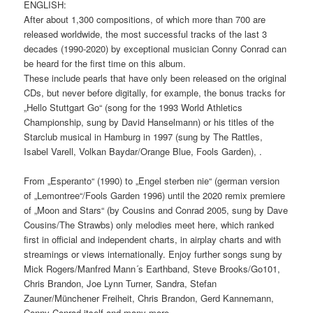
ENGLISH:
After about 1,300 compositions, of which more than 700 are
released worldwide, the most successful tracks of the last 3
decades (1990-2020) by exceptional musician Conny Conrad can
be heard for the first time on this album.
These include pearls that have only been released on the original
CDs, but never before digitally, for example, the bonus tracks for
„Hello Stuttgart Go“ (song for the 1993 World Athletics
Championship, sung by David Hanselmann) or his titles of the
Starclub musical in Hamburg in 1997 (sung by The Rattles,
Isabel Varell, Volkan Baydar/Orange Blue, Fools Garden), .
From „Esperanto“ (1990) to „Engel sterben nie“ (german version
of „Lemontree“/Fools Garden 1996) until the 2020 remix premiere
of „Moon and Stars“ (by Cousins and Conrad 2005, sung by Dave
Cousins/The Strawbs) only melodies meet here, which ranked
first in official and independent charts, in airplay charts and with
streamings or views internationally. Enjoy further songs sung by
Mick Rogers/Manfred Mann´s Earthband, Steve Brooks/Go101,
Chris Brandon, Joe Lynn Turner, Sandra, Stefan
Zauner/Münchener Freiheit, Chris Brandon, Gerd Kannemann,
Conny Conrad itself and many more.