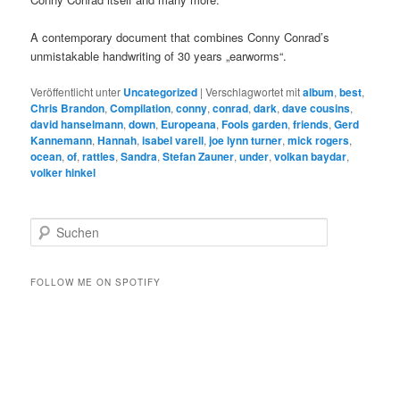
A contemporary document that combines Conny Conrad’s
unmistakable handwriting of 30 years „earworms“.
Veröffentlicht unter
Uncategorized
|
Verschlagwortet mit
album
,
best
,
Chris Brandon
,
Compilation
,
conny
,
conrad
,
dark
,
dave cousins
,
david hanselmann
,
down
,
Europeana
,
Fools garden
,
friends
,
Gerd
Kannemann
,
Hannah
,
isabel varell
,
joe lynn turner
,
mick rogers
,
ocean
,
of
,
rattles
,
Sandra
,
Stefan Zauner
,
under
,
volkan baydar
,
volker hinkel
S
u
c
h
FOLLOW ME ON SPOTIFY
e
n