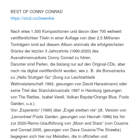
BEST OF CONNY CONRAD
https://orcd.co/2eaenkw
Nach etwa 1.300 Kompositionen und davon über 700 weltweit
veröffentlichten Titeln in einer Auflage von über 2,5 Millionen
Tonträgern sind auf diesem Album erstmals die erfolgreichsten
Stücke der letzten 3 Jahrzehnte (1990-2020) des
Ausnahmemusikers Conny Conrad zu hören.
Darunter sind Perlen, die bislang nur auf den Original-CDs, aber
noch nie digital veröffentlicht wurden, wie z. B. die Bonustracks
zu „Hello Stuttgart Go“ (Song zur Leichtathletik
Weltmeisterschaft 1993, gesungen von David Hanselmann) oder
seine Titel des Starclubmusicals 1997 in Hamburg (gesungen
von The Rattles, Isabel Varell, Volkan Baydar/Orange Blue, Fools
Garden, u.a.).
Von „Esperanto“ (1990) über „Engel sterben nie“ (dt. Version von
„Lemontree“/Fools Garden, gesungen von Hannah 1996) bis hin
zur 2020-Remix-Uraufführung von „Moon and Stars“ (von Cousins
and Conrad 2005, gesungen von Dave Cousins/The Strawbs)
begegnen sich hier nur Melodien, die in offiziellen und