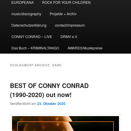
EUROPEANA
ROCK FOR YOUR CHILDREN
music/discography
Projekte + Archiv
Datenschutzerklärung
contact/impressum
CONNY CONRAD – LIVE
DRMV e.V.
Das Buch – KRIMINALTANGO
AWARDS/Musikpreise
SCHLAGWORT-ARCHIVE:
DARK
BEST OF CONNY CONRAD
(1990-2020) out now!
Veröffentlicht am
23. Oktober 2020