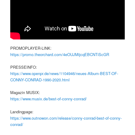
PROMOPLAYER-LINK:
https://promo.theorchard.com/4eOUJMijcqEBCNTiScGR
PRESSEINFO:
https://www.openpr.de/news/1104946/neues-Album-BEST-OF-
CONNY-CONRAD-1990-2020.html
Magazin MUSIX:
https://www.musix.de/best-of-conny-conrad/
Landingpage:
https://www.outnowon.com/release/conny-conrad-best-of-conny-
conrad/