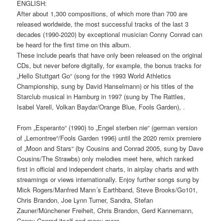
ENGLISH:
After about 1,300 compositions, of which more than 700 are
released worldwide, the most successful tracks of the last 3
decades (1990-2020) by exceptional musician Conny Conrad can
be heard for the first time on this album.
These include pearls that have only been released on the original
CDs, but never before digitally, for example, the bonus tracks for
„Hello Stuttgart Go“ (song for the 1993 World Athletics
Championship, sung by David Hanselmann) or his titles of the
Starclub musical in Hamburg in 1997 (sung by The Rattles,
Isabel Varell, Volkan Baydar/Orange Blue, Fools Garden), .
From „Esperanto“ (1990) to „Engel sterben nie“ (german version
of „Lemontree“/Fools Garden 1996) until the 2020 remix premiere
of „Moon and Stars“ (by Cousins and Conrad 2005, sung by Dave
Cousins/The Strawbs) only melodies meet here, which ranked
first in official and independent charts, in airplay charts and with
streamings or views internationally. Enjoy further songs sung by
Mick Rogers/Manfred Mann´s Earthband, Steve Brooks/Go101,
Chris Brandon, Joe Lynn Turner, Sandra, Stefan
Zauner/Münchener Freiheit, Chris Brandon, Gerd Kannemann,
Conny Conrad itself and many more.