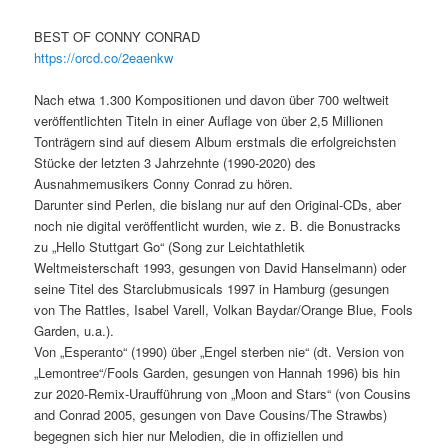
BEST OF CONNY CONRAD
https://orcd.co/2eaenkw
Nach etwa 1.300 Kompositionen und davon über 700 weltweit
veröffentlichten Titeln in einer Auflage von über 2,5 Millionen
Tonträgern sind auf diesem Album erstmals die erfolgreichsten
Stücke der letzten 3 Jahrzehnte (1990-2020) des
Ausnahmemusikers Conny Conrad zu hören.
Darunter sind Perlen, die bislang nur auf den Original-CDs, aber
noch nie digital veröffentlicht wurden, wie z. B. die Bonustracks
zu „Hello Stuttgart Go“ (Song zur Leichtathletik
Weltmeisterschaft 1993, gesungen von David Hanselmann) oder
seine Titel des Starclubmusicals 1997 in Hamburg (gesungen
von The Rattles, Isabel Varell, Volkan Baydar/Orange Blue, Fools
Garden, u.a.).
Von „Esperanto“ (1990) über „Engel sterben nie“ (dt. Version von
„Lemontree“/Fools Garden, gesungen von Hannah 1996) bis hin
zur 2020-Remix-Uraufführung von „Moon and Stars“ (von Cousins
and Conrad 2005, gesungen von Dave Cousins/The Strawbs)
begegnen sich hier nur Melodien, die in offiziellen und