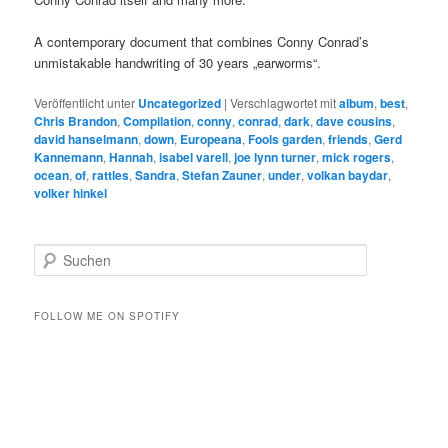
A contemporary document that combines Conny Conrad’s
unmistakable handwriting of 30 years „earworms“.
Veröffentlicht unter
Uncategorized
|
Verschlagwortet mit
album
,
best
,
Chris Brandon
,
Compilation
,
conny
,
conrad
,
dark
,
dave cousins
,
david hanselmann
,
down
,
Europeana
,
Fools garden
,
friends
,
Gerd
Kannemann
,
Hannah
,
isabel varell
,
joe lynn turner
,
mick rogers
,
ocean
,
of
,
rattles
,
Sandra
,
Stefan Zauner
,
under
,
volkan baydar
,
volker hinkel
S
u
c
h
FOLLOW ME ON SPOTIFY
e
n