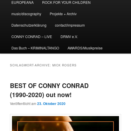
EUROPEANA
ROCK FOR YOUR CHILDREN
music/discography
Projekte + Archiv
Datenschutzerklärung
contact/impressum
CONNY CONRAD – LIVE
DRMV e.V.
Das Buch – KRIMINALTANGO
AWARDS/Musikpreise
SCHLAGWORT-ARCHIVE:
MICK ROGERS
BEST OF CONNY CONRAD
(1990-2020) out now!
Veröffentlicht am
23. Oktober 2020