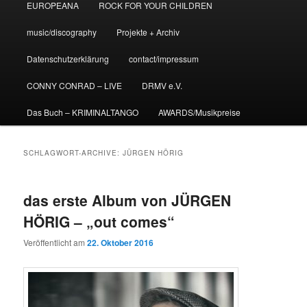
EUROPEANA
ROCK FOR YOUR CHILDREN
music/discography
Projekte + Archiv
Datenschutzerklärung
contact/impressum
CONNY CONRAD – LIVE
DRMV e.V.
Das Buch – KRIMINALTANGO
AWARDS/Musikpreise
SCHLAGWORT-ARCHIVE:
JÜRGEN HÖRIG
das erste Album von JÜRGEN
HÖRIG – „out comes“
Veröffentlicht am
22. Oktober 2016