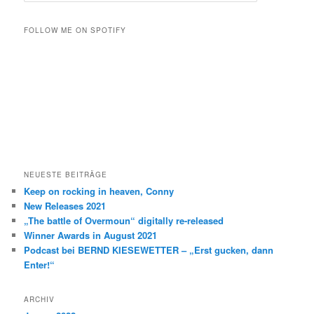
c
h
FOLLOW ME ON SPOTIFY
e
n
NEUESTE BEITRÄGE
Keep on rocking in heaven, Conny
New Releases 2021
„The battle of Overmoun“ digitally re-released
Winner Awards in August 2021
Podcast bei BERND KIESEWETTER – „Erst gucken, dann
Enter!“
ARCHIV