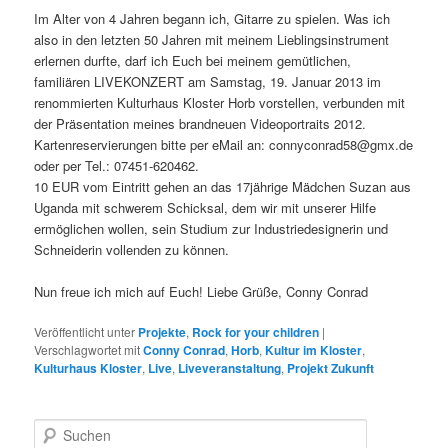
Im Alter von 4 Jahren begann ich, Gitarre zu spielen. Was ich
also in den letzten 50 Jahren mit meinem Lieblingsinstrument
erlernen durfte, darf ich Euch bei meinem gemütlichen,
familiären LIVEKONZERT am Samstag, 19. Januar 2013 im
renommierten Kulturhaus Kloster Horb vorstellen, verbunden mit
der Präsentation meines brandneuen Videoportraits 2012.
Kartenreservierungen bitte per eMail an: connyconrad58@gmx.de
oder per Tel.: 07451-620462.
10 EUR vom Eintritt gehen an das 17jährige Mädchen Suzan aus
Uganda mit schwerem Schicksal, dem wir mit unserer Hilfe
ermöglichen wollen, sein Studium zur Industriedesignerin und
Schneiderin vollenden zu können.
Nun freue ich mich auf Euch! Liebe Grüße, Conny Conrad
Veröffentlicht unter
Projekte
,
Rock for your children
|
Verschlagwortet mit
Conny Conrad
,
Horb
,
Kultur im Kloster
,
Kulturhaus Kloster
,
Live
,
Liveveranstaltung
,
Projekt Zukunft
S
u