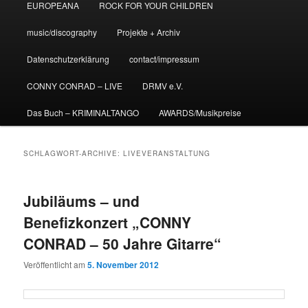
EUROPEANA
ROCK FOR YOUR CHILDREN
music/discography
Projekte + Archiv
Datenschutzerklärung
contact/impressum
CONNY CONRAD – LIVE
DRMV e.V.
Das Buch – KRIMINALTANGO
AWARDS/Musikpreise
SCHLAGWORT-ARCHIVE:
LIVEVERANSTALTUNG
Jubiläums – und
Benefizkonzert „CONNY
CONRAD – 50 Jahre Gitarre“
Veröffentlicht am
5. November 2012