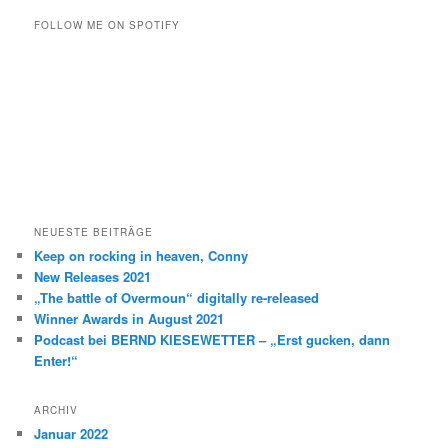
c
h
FOLLOW ME ON SPOTIFY
e
n
NEUESTE BEITRÄGE
Keep on rocking in heaven, Conny
New Releases 2021
„The battle of Overmoun“ digitally re-released
Winner Awards in August 2021
Podcast bei BERND KIESEWETTER – „Erst gucken, dann
Enter!“
ARCHIV
Januar 2022