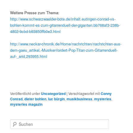
Weitere Presse zum Thema:
http://www.schwarzwaelder-bote.de/inhalt.eutingen-conrad-vs-
bohlen-kommt-es-zum-gitarrenduell-der-giganten.bb768af3-238b-
4802-9cbd-b93850ffb0e3.html
http://www.neckar-chronik.de/Home/nachrichten/nachrichten-aus-
dem-gaeu_artikel,-Musiker-fordert-Pop-Titan-zum-Gitarrenduell-
auf-_arid,293955.html
Veröffentlicht unter
Uncategorized
|
Verschlagwortet mit
Conny
Conrad
,
dieter bohlen
,
luc bürgin
,
musikbusiness
,
mysteries
,
mysteries magazin
S
u