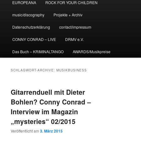
EUROPEANA
ROCK FOR YOUR CHILDREN
music/discography
Projekte + Archiv
Datenschutzerklärung
contact/impressum
CONNY CONRAD – LIVE
DRMV e.V.
Das Buch – KRIMINALTANGO
AWARDS/Musikpreise
SCHLAGWORT-ARCHIVE:
MUSIKBUSINESS
Gitarrenduell mit Dieter
Bohlen? Conny Conrad –
Interview im Magazin
„mysteries“ 02/2015
Veröffentlicht am
3. März 2015