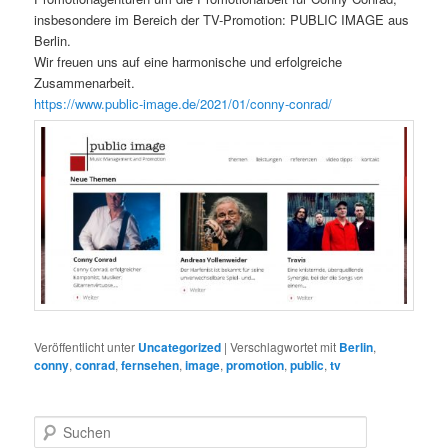
insbesondere im Bereich der TV-Promotion: PUBLIC IMAGE aus
Berlin.
Wir freuen uns auf eine harmonische und erfolgreiche
Zusammenarbeit.
https://www.public-image.de/2021/01/conny-conrad/
Veröffentlicht unter
Uncategorized
|
Verschlagwortet mit
Berlin
,
conny
,
conrad
,
fernsehen
,
image
,
promotion
,
public
,
tv
S
u