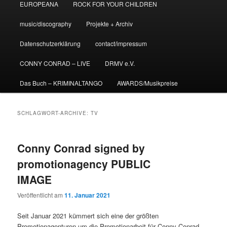
EUROPEANA
ROCK FOR YOUR CHILDREN
music/discography
Projekte + Archiv
Datenschutzerklärung
contact/impressum
CONNY CONRAD – LIVE
DRMV e.V.
Das Buch – KRIMINALTANGO
AWARDS/Musikpreise
SCHLAGWORT-ARCHIVE:
TV
Conny Conrad signed by
promotionagency PUBLIC
IMAGE
Veröffentlicht am
11. Januar 2021
Seit Januar 2021 kümmert sich eine der größten
Promotionagenturen um die Promotionarbeit für Conny Conrad,