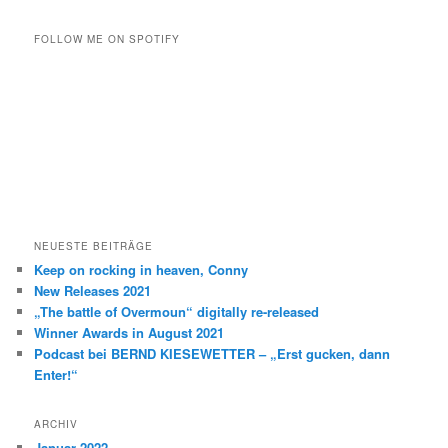
c
h
FOLLOW ME ON SPOTIFY
e
n
NEUESTE BEITRÄGE
Keep on rocking in heaven, Conny
New Releases 2021
„The battle of Overmoun“ digitally re-released
Winner Awards in August 2021
Podcast bei BERND KIESEWETTER – „Erst gucken, dann
Enter!“
ARCHIV
Januar 2022