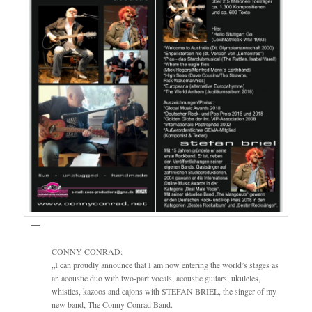
CONNY CONRAD:
„I can proudly announce that I am now entering the world’s stages as
an acoustic duo with two-part vocals, acoustic guitars, ukuleles,
whistles, kazoos and cajons with STEFAN BRIEL, the singer of my
new band, The Conny Conrad Band.