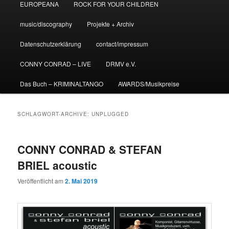
EUROPEANA
ROCK FOR YOUR CHILDREN
music/discography
Projekte + Archiv
Datenschutzerklärung
contact/impressum
CONNY CONRAD – LIVE
DRMV e.V.
Das Buch – KRIMINALTANGO
AWARDS/Musikpreise
SCHLAGWORT-ARCHIVE:
UNPLUGGED
CONNY CONRAD & STEFAN
BRIEL acoustic
Veröffentlicht am
2. Mai 2019