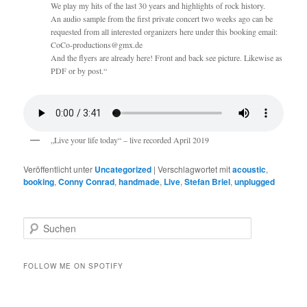
We play my hits of the last 30 years and highlights of rock history.
An audio sample from the first private concert two weeks ago can be
requested from all interested organizers here under this booking email:
CoCo-productions@gmx.de
And the flyers are already here! Front and back see picture. Likewise as
PDF or by post.“
„Live your life today“ – live recorded April 2019
Veröffentlicht unter
Uncategorized
|
Verschlagwortet mit
acoustic
,
booking
,
Conny Conrad
,
handmade
,
Live
,
Stefan Briel
,
unplugged
S
u
c
h
FOLLOW ME ON SPOTIFY
e
n